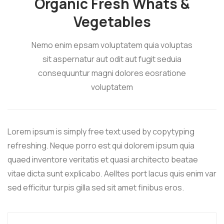
Organic Fresh Whats &
Vegetables
Nemo enim epsam voluptatem quia voluptas
sit aspernatur aut odit aut fugit seduia
consequuntur magni dolores eosratione
voluptatem
Lorem ipsum is simply free text used by copytyping
refreshing. Neque porro est qui dolorem ipsum quia
quaed inventore veritatis et quasi architecto beatae
vitae dicta sunt explicabo. Aelltes port lacus quis enim var
sed efficitur turpis gilla sed sit amet finibus eros.