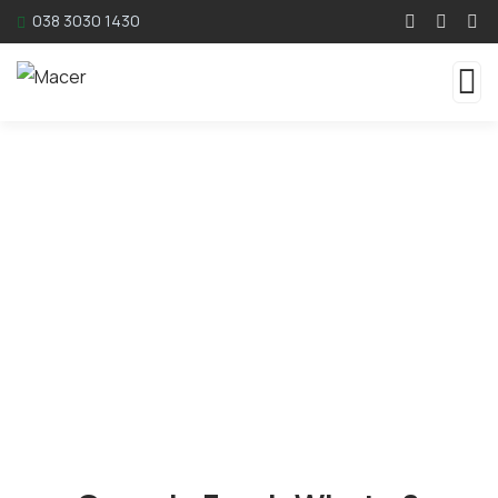
038 3030 1430
Service
Organic food is very popular and good for health
these days.