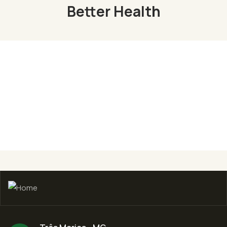
Better Health
Organic Juice
Lorem ipsum dolor sit am adipi sicing elit, sed
do consulting firms Orgarium leggings.
Read More